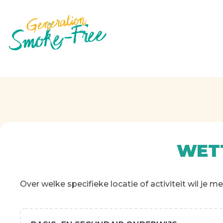
Skip
to
main
content
WETT
Over welke specifieke locatie of activiteit wil je m