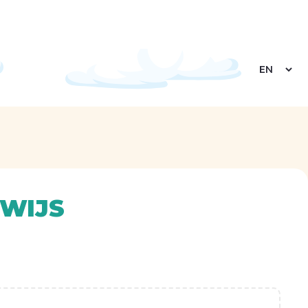
Select
your
languag
RWIJS